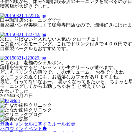
子供の頃から、休みの朝は喫茶店のモーニングを食べるのが日
喫茶店が大好きでした。
田中珈琲店のモーニングです
自家製パンが美味しくて珈琲専門店なので、珈琲好きにはたま
次に、並ばないと入れない人気の クローチェ！
この食パンのモーニング。これでドリンク付きで４００円です
自家製ベーグルもおすすめです。
こちらは、老舗のシェルボン。
珈琲を注文するとフレッシュか生クリームか選べます。
どこもドリンクの値段で、このボリューム。 お得ですよね
クリニックの近くにも、お洒落なカフェがありますよね。
最近、行ってないなぁー。 暖かくなってきたから、ちょっと
モーニングしてから出勤しちゃおう
と考えている
かわいでした
2015年03月21日
無断キャンセルに関するルール変更
ハロウィンイベント🎃