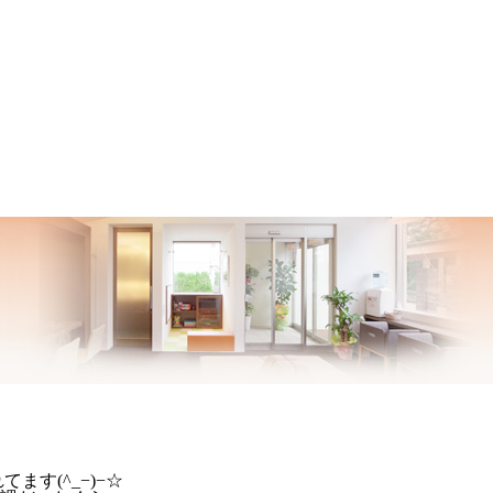
す(^_−)−☆