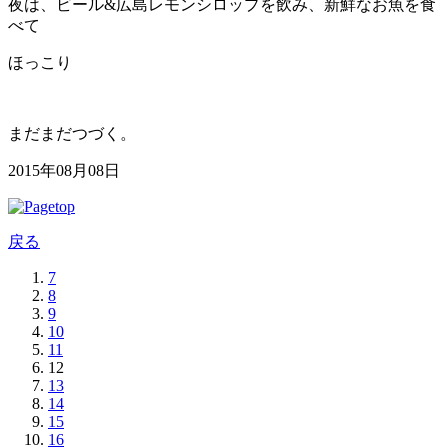
夜は、ビール&広島レモンシロップを飲み、新鮮なお魚を食
べて
ほっこり
まだまだつづく。
2015年08月08日
戻る
7
8
9
10
11
12
13
14
15
16