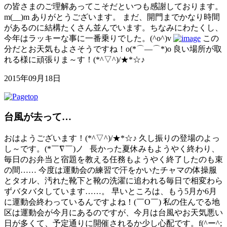
の皆さまのご理解あってこそだといつも感謝しております。
m(__)m ありがとうございます。 まだ、開門までかなり時間
があるのに結構たくさん並んでいます。ちなみにわたくし、
今年はラッキーな事に一番乗りでした。(^o^)v
この
分だとお天気もよさそうですね！o(*⌒―⌒*)o 良い場所が取
れる様に頑張りま～す！(*^▽^)/★*☆♪
2015年09月18日
台風が去って…
おはようございます！(*^▽^)/★*☆♪ 久し振りの登場のよっ
し～です。(*￣∇￣)ノ 長かった夏休みもようやく終わり、
毎日のお弁当と宿題を教える任務もようやく終了したのも束
の間…… 今度は運動会の練習で汗をかいたチャマの体操服
とタオル、汚れた靴下と靴の洗濯に追われる毎日で相変わら
ずバタバタしています……。 早いところは、もう5月か6月
に運動会終わっているんですよね！(￣O￣) 私の住んでる地
区は運動会が今月にあるのですが、今月は台風やお天気悪い
日が多くて、予定通りに開催されるか少し心配です。f(^ー^;