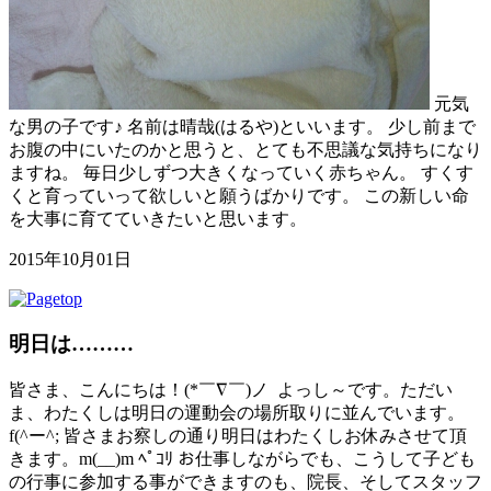
元気
な男の子です♪ 名前は晴哉(はるや)といいます。 少し前まで
お腹の中にいたのかと思うと、とても不思議な気持ちになり
ますね。 毎日少しずつ大きくなっていく赤ちゃん。 すくす
くと育っていって欲しいと願うばかりです。 この新しい命
を大事に育てていきたいと思います。
2015年10月01日
明日は………
皆さま、こんにちは！(*￣∇￣)ノ よっし～です。ただい
ま、わたくしは明日の運動会の場所取りに並んでいます。
f(^ー^; 皆さまお察しの通り明日はわたくしお休みさせて頂
きます。m(__)m ﾍﾟｺﾘ お仕事しながらでも、こうして子ども
の行事に参加する事ができますのも、院長、そしてスタッフ